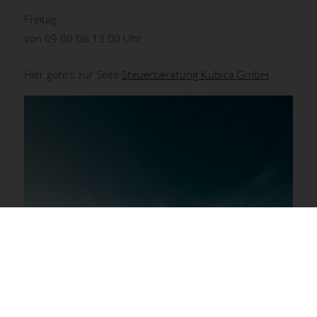
Freitag
von 09.00 bis 13.00 Uhr
Hier geht's zur Seite
Steuerberatung Kubica GmbH